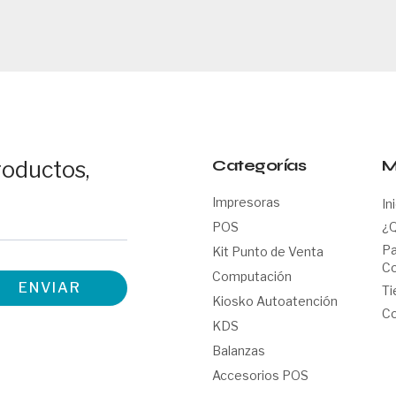
Categorías
M
roductos,
Impresoras
In
POS
¿
Pa
Kit Punto de Venta
Co
Computación
ENVIAR
Ti
Kiosko Autoatención
Co
KDS
Balanzas
Accesorios POS