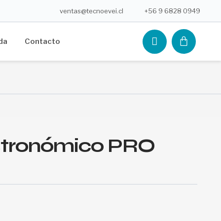
ventas@tecnoevei.cl
+56 9 6828 0949
CARR
da
Contacto
stronómico PRO