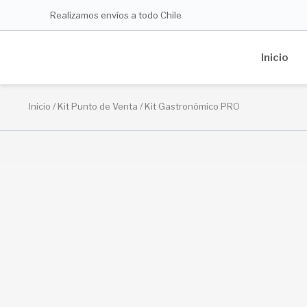
Ir
Realizamos envíos a todo Chile
al
contenido
Inicio
Inicio
/
Kit Punto de Venta
/ Kit Gastronómico PRO