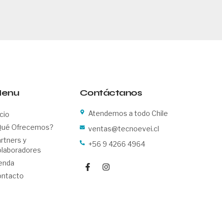
enu
Contáctanos
Atendemos a todo Chile
icio
Qué Ofrecemos?
ventas@tecnoevei.cl
rtners y
+56 9 4266 4964
laboradores
F
I
enda
a
n
ntacto
c
s
e
t
b
a
o
g
o
r
k
a