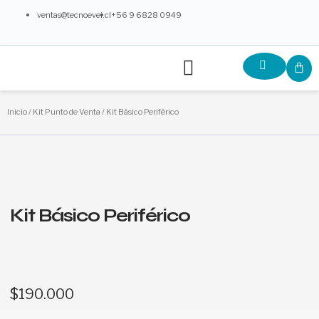
Ir
ventas@tecnoevei.cl
+56 9 6828 0949
al
contenido
Menú
C
¿Qué Ofrecemos?
Partners y Colaboradores
Inicio
/
Kit Punto de Venta
/ Kit Básico Periférico
Kit Básico Periférico
$
190.000