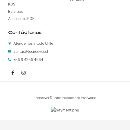
KDS
Balanzas
Accesorios POS
Contáctanos
Atendemos a todo Chile
ventas@tecnoevei.cl
+56 9 4266 4964
F
I
a
n
c
s
e
t
b
a
o
g
o
r
Tecnoevei © Todos los derechos reservados
k
a
-
m
f