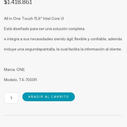
$
1.418.861
All in One Touch 15,6″ Intel Core I3
Está diseñado para ser una solución completa
e integra a sus necesidades siendo ágil, flexible y confiable, además
incluye una segundapantalla, la cual facilita la información al cliente.
Marca: ONE
Modelo: T4-7000R
ONE
AÑADIR AL CARRITO
T4-
7000R
cantidad