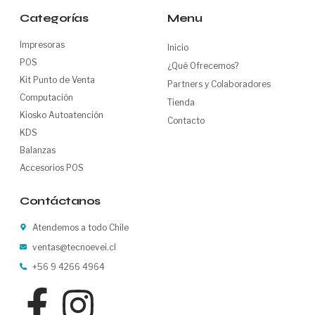
Categorías
Menu
Impresoras
Inicio
POS
¿Qué Ofrecemos?
Kit Punto de Venta
Partners y Colaboradores
Computación
Tienda
Kiosko Autoatención
Contacto
KDS
Balanzas
Accesorios POS
Contáctanos
Atendemos a todo Chile
ventas@tecnoevei.cl
+56 9 4266 4964
F
I