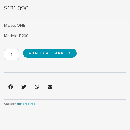
$
131.090
Marca: ONE
Modelo: R200
Impresora
AÑADIR AL CARRITO
Térmica
3"
R200
cantidad
Categoría:
Impresoras