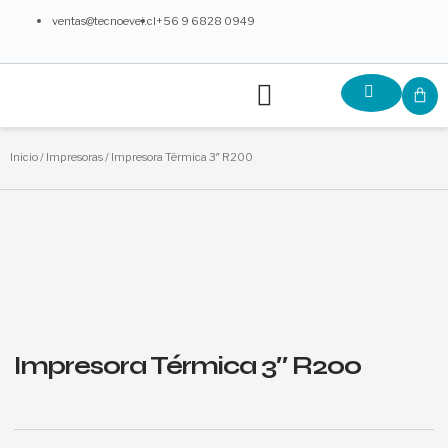
Ir
ventas@tecnoevei.cl
+56 9 6828 0949
al
contenido
Menú
C
¿Qué Ofrecemos?
Partners y Colaboradores
Inicio
/
Impresoras
/ Impresora Térmica 3″ R200
Impresora Térmica 3″ R200