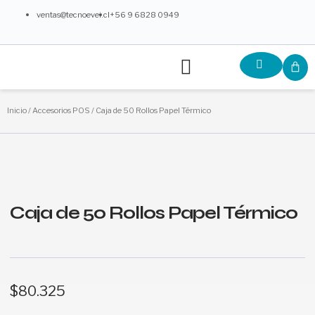
Ir
ventas@tecnoevei.cl
+56 9 6828 0949
al
contenido
Menú
C
¿Qué Ofrecemos?
Partners y Colaboradores
Inicio
/
Accesorios POS
/ Caja de 50 Rollos Papel Térmico
Caja de 50 Rollos Papel Térmico
$
80.325