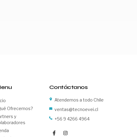
enu
Contáctanos
Atendemos a todo Chile
icio
Qué Ofrecemos?
ventas@tecnoevei.cl
rtners y
+56 9 4266 4964
laboradores
F
I
enda
a
n