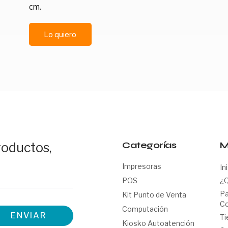
cm.
Lo quiero
Categorías
M
roductos,
Impresoras
In
POS
¿
Pa
Kit Punto de Venta
Co
Computación
ENVIAR
Ti
Kiosko Autoatención