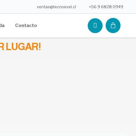
ventas@tecnoevei.cl
+56 9 6828 0949
CARR
da
Contacto
ER LUGAR!